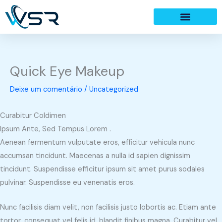
Ir
para
o
conteúdo
Quick Eye Makeup
Deixe um comentário
/
Uncategorized
Curabitur Coldimen
Ipsum Ante, Sed Tempus Lorem .
Aenean fermentum vulputate eros, efficitur vehicula nunc
accumsan tincidunt. Maecenas a nulla id sapien dignissim
tincidunt. Suspendisse efficitur ipsum sit amet purus sodales
pulvinar. Suspendisse eu venenatis eros.
Nunc facilisis diam velit, non facilisis justo lobortis ac. Etiam ante
tortor, consequat vel felis id, blandit finibus magna. Curabitur vel