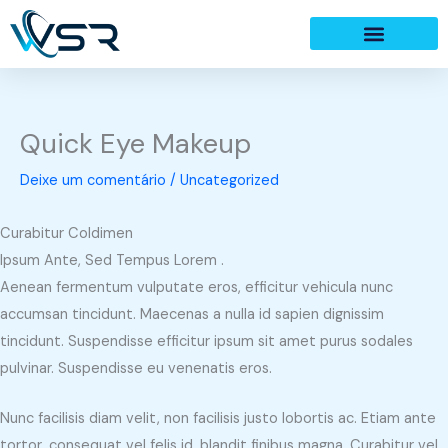
Ir
para
o
conteúdo
Quick Eye Makeup
Deixe um comentário
/
Uncategorized
Curabitur Coldimen
Ipsum Ante, Sed Tempus Lorem .
Aenean fermentum vulputate eros, efficitur vehicula nunc
accumsan tincidunt. Maecenas a nulla id sapien dignissim
tincidunt. Suspendisse efficitur ipsum sit amet purus sodales
pulvinar. Suspendisse eu venenatis eros.
Nunc facilisis diam velit, non facilisis justo lobortis ac. Etiam ante
tortor, consequat vel felis id, blandit finibus magna. Curabitur vel